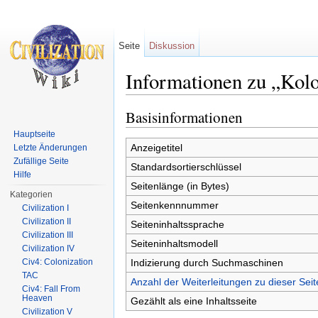
Seite
Diskussion
Informationen zu „Kolo
Wechseln zu:
Navigation
,
Suche
Basisinformationen
Hauptseite
Anzeigetitel
Letzte Änderungen
Zufällige Seite
Standardsortierschlüssel
Hilfe
Seitenlänge (in Bytes)
Kategorien
Seitenkennnummer
Civilization I
Civilization II
Seiteninhaltssprache
Civilization III
Seiteninhaltsmodell
Civilization IV
Indizierung durch Suchmaschinen
Civ4: Colonization
TAC
Anzahl der Weiterleitungen zu dieser Seit
Civ4: Fall From
Heaven
Gezählt als eine Inhaltsseite
Civilization V