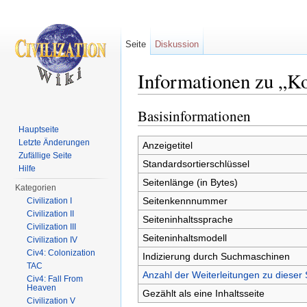
Seite
Diskussion
Informationen zu „K
Wechseln zu:
Navigation
,
Suche
Basisinformationen
Hauptseite
Letzte Änderungen
Anzeigetitel
Zufällige Seite
Standardsortierschlüssel
Hilfe
Seitenlänge (in Bytes)
Kategorien
Seitenkennnummer
Civilization I
Civilization II
Seiteninhaltssprache
Civilization III
Seiteninhaltsmodell
Civilization IV
Civ4: Colonization
Indizierung durch Suchmaschinen
TAC
Anzahl der Weiterleitungen zu dieser 
Civ4: Fall From
Heaven
Gezählt als eine Inhaltsseite
Civilization V