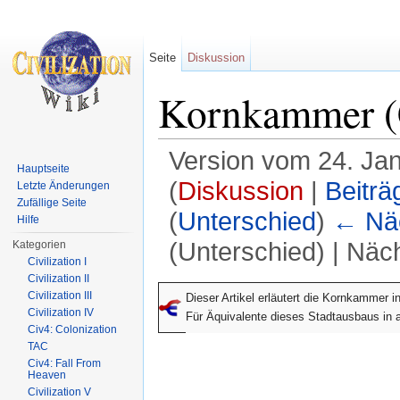
Seite
Diskussion
Kornkammer (
Version vom 24. Ja
Hauptseite
(
Diskussion
|
Beiträ
Letzte Änderungen
Zufällige Seite
(
Unterschied
)
← Näc
Hilfe
(Unterschied) | Näc
Kategorien
Civilization I
Wechseln zu:
Navigation
,
Suche
Civilization II
Civilization III
Dieser Artikel erläutert die Kornkammer in
Civilization IV
Für Äquivalente dieses Stadtausbaus in a
Civ4: Colonization
TAC
Civ4: Fall From
Heaven
Civilization V