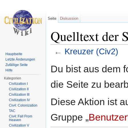
Seite
Diskussion
Quelltext der 
←
Kreuzer (Civ2)
Hauptseite
Wechseln zu:
Navigation
,
Suche
Letzte Änderungen
Zufällige Seite
Du bist aus dem f
Hilfe
Kategorien
die Seite zu bearb
Civilization I
Civilization II
Civilization III
Diese Aktion ist a
Civilization IV
Civ4: Colonization
TAC
Gruppe „
Benutzer
Civ4: Fall From
Heaven
Civilization V