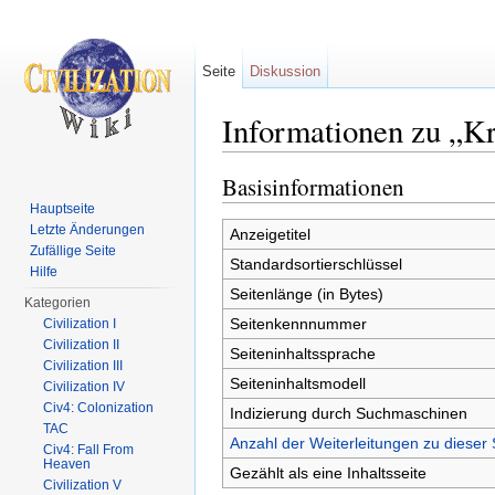
Seite
Diskussion
Informationen zu „Kr
Wechseln zu:
Navigation
,
Suche
Basisinformationen
Hauptseite
Letzte Änderungen
Anzeigetitel
Zufällige Seite
Standardsortierschlüssel
Hilfe
Seitenlänge (in Bytes)
Kategorien
Seitenkennnummer
Civilization I
Civilization II
Seiteninhaltssprache
Civilization III
Seiteninhaltsmodell
Civilization IV
Civ4: Colonization
Indizierung durch Suchmaschinen
TAC
Anzahl der Weiterleitungen zu dieser 
Civ4: Fall From
Heaven
Gezählt als eine Inhaltsseite
Civilization V