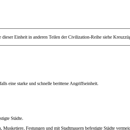
 dieser Einheit in anderen Teilen der Civilization-Reihe siehe
Kreuzzü
alls eine starke und schnelle berittene Angriffseinheit.
tigte Städte.
n
,
Musketiere
,
Festungen
und mit
Stadtmauern
befestigte Städte vermei