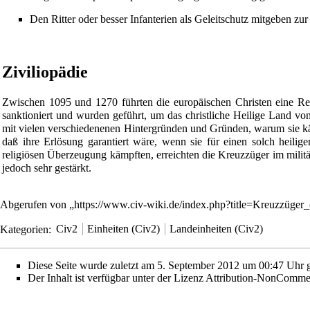
Den
Ritter
oder besser Infanterien als Geleitschutz mitgeben z
Ziviliopädie
Zwischen 1095 und 1270 führten die europäischen Christen eine Re
sanktioniert und wurden geführt, um das christliche Heilige Land 
mit vielen verschiedenenen Hintergründen und Gründen, warum sie kä
daß ihre Erlösung garantiert wäre, wenn sie für einen solch heili
religiösen Überzeugung kämpften, erreichten die Kreuzzüger im milit
jedoch sehr gestärkt.
Abgerufen von „
https://www.civ-wiki.de/index.php?title=Kreuzzüge
Kategorien
:
Civ2
Einheiten (Civ2)
Landeinheiten (Civ2)
Diese Seite wurde zuletzt am 5. September 2012 um 00:47 Uhr g
Der Inhalt ist verfügbar unter der Lizenz
Attribution-NonCommer