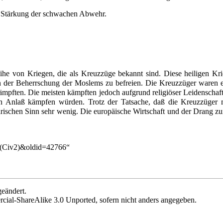
ur Stärkung der schwachen Abwehr.
ihe von Kriegen, die als Kreuzzüge bekannt sind. Diese heiligen K
von der Beherrschung der Moslems zu befreien. Die Kreuzzüger waren 
mpften. Die meisten kämpften jedoch aufgrund religiöser Leidenschaf
gen Anlaß kämpfen würden. Trotz der Tatsache, daß die Kreuzzüger mi
ärischen Sinn sehr wenig. Die europäische Wirtschaft und der Drang 
r_(Civ2)&oldid=42766
“
eändert.
cial-ShareAlike 3.0 Unported
, sofern nicht anders angegeben.