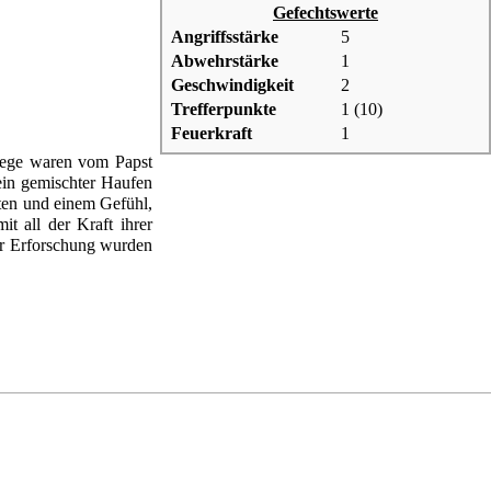
Gefechtswerte
Angriffsstärke
5
Abwehrstärke
1
Geschwindigkeit
2
Trefferpunkte
1 (10)
Feuerkraft
1
riege waren vom Papst
ein gemischter Haufen
ten und einem Gefühl,
t all der Kraft ihrer
zur Erforschung wurden