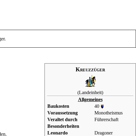
ger
.
Kreuzzüger
(
Landeinheit
)
Allgemeines
Baukosten
40
Voraussetzung
Monotheismus
Veraltet durch
Führerschaft
Besonderheiten
Leonardo
Dragoner
den.