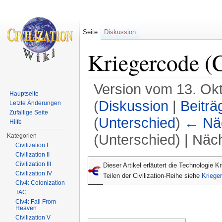
Seite
Diskussion
Kriegercode (
Version vom 13. Ok
Hauptseite
(
Diskussion
|
Beiträ
Letzte Änderungen
Zufällige Seite
(
Unterschied
)
← Näc
Hilfe
(Unterschied) | Näc
Kategorien
Civilization I
Wechseln zu:
Navigation
,
Suche
Civilization II
Civilization III
Dieser Artikel erläutert die Technologie 
Civilization IV
Teilen der Civilization-Reihe siehe
Kriege
Civ4: Colonization
TAC
Civ4: Fall From
Heaven
Civilization V