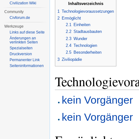
Civilization Wiki
Inhaltsverzeichnis
1
Technologievoraussetzungen
Community
Civforum.de
2
Ermöglicht
2.1
Einheiten
Werkzeuge
2.2
Stadtausbauten
Links auf diese Seite
Änderungen an
2.3
Wunder
verlinkten Seiten
2.4
Technologien
Spezialseiten
2.5
Besonderheiten
Druckversion
3
Ziviliopädie
Permanenter Link
Seiten­informationen
Technologievor
kein Vorgänger
kein Vorgänger