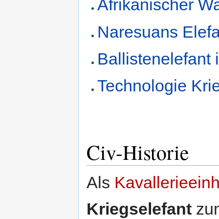
Afrikanischer Wa
Naresuans Elefan
Ballistenelefant 
Technologie Kri
Civ-Historie
Als
Kavallerieeinh
Kriegselefant
zum