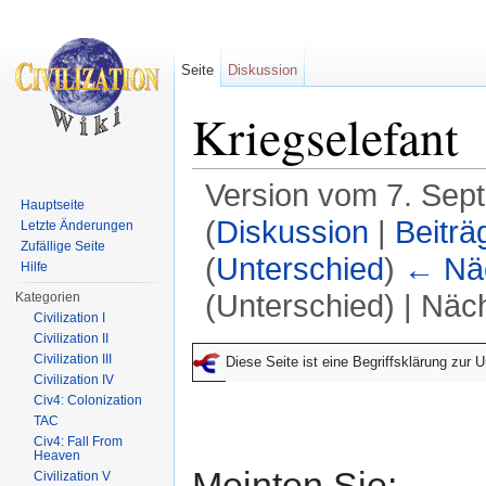
Seite
Diskussion
Kriegselefant
Version vom 7. Sep
Hauptseite
(
Diskussion
|
Beiträ
Letzte Änderungen
Zufällige Seite
(
Unterschied
)
← Näc
Hilfe
(Unterschied) | Näc
Kategorien
Civilization I
Wechseln zu:
Navigation
,
Suche
Civilization II
Civilization III
Diese Seite ist eine Begriffsklärung zur
Civilization IV
Civ4: Colonization
TAC
Civ4: Fall From
Heaven
Meinten Sie:
Civilization V