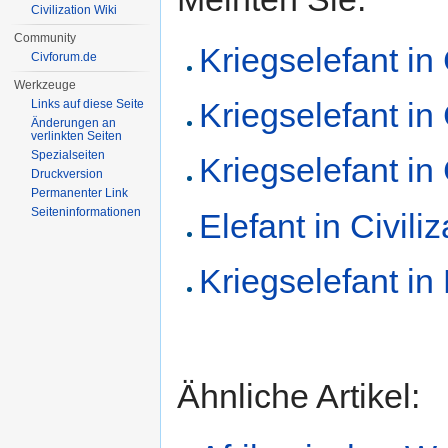
Civilization Wiki
Community
Kriegselefant in 
Civforum.de
Werkzeuge
Kriegselefant in 
Links auf diese Seite
Änderungen an
verlinkten Seiten
Spezialseiten
Kriegselefant in C
Druckversion
Permanenter Link
Seiten­informationen
Elefant in Civiliz
Kriegselefant in
Ähnliche Artikel: