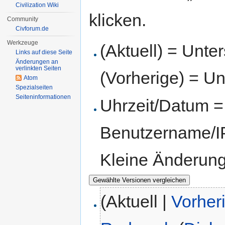
Civilization Wiki
klicken.
Community
Civforum.de
Werkzeuge
(Aktuell) = Unte
Links auf diese Seite
Änderungen an
verlinkten Seiten
(Vorherige) = Un
Atom
Spezialseiten
Seiten­informationen
Uhrzeit/Datum = 
Benutzername/IP
Kleine Änderun
(Aktuell |
Vorher