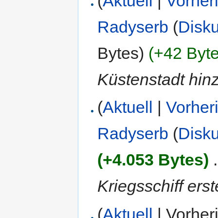
(
Aktuell
|
Vorher
Radyserb
(
Disk
Bytes)
(+42 Byte
Küstenstadt hin
(
Aktuell
|
Vorher
Radyserb
(
Disk
(+4.053 Bytes)
‎
.
Kriegsschiff erste
(
Aktuell
| Vorher