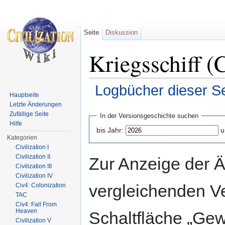
Seite
Diskussion
Kriegsschiff (
Logbücher dieser Se
Hauptseite
Wechseln zu:
Navigation
,
Suche
Letzte Änderungen
Zufällige Seite
In der Versionsgeschichte suchen
Hilfe
bis Jahr:
u
Kategorien
Civilization I
Civilization II
Zur Anzeige der 
Civilization III
Civilization IV
vergleichenden V
Civ4: Colonization
TAC
Civ4: Fall From
Heaven
Schaltfläche „Gew
Civilization V