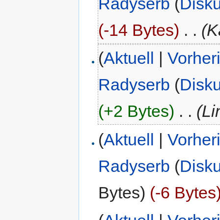
Radyserb
(
Disk
(-14 Bytes)
‎
. .
(K
(
Aktuell
|
Vorher
Radyserb
(
Disk
(+2 Bytes)
‎
. .
(Li
(
Aktuell
|
Vorher
Radyserb
(
Disk
Bytes)
(-6 Bytes