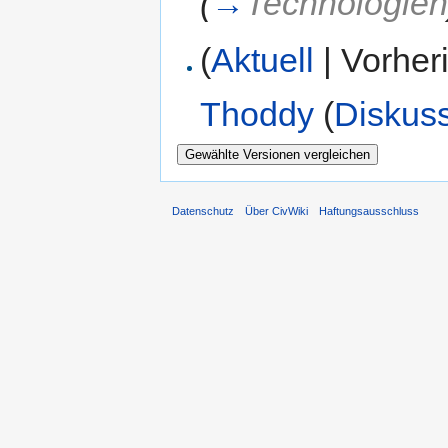
(
→
Technologie
(
Aktuell
| Vorher
Thoddy
(
Diskus
Datenschutz
Über CivWiki
Haftungsausschluss