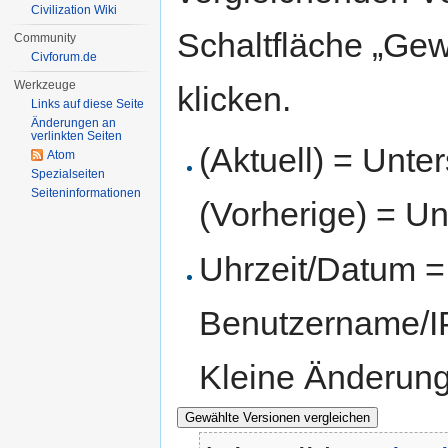
Civilization Wiki
Schaltfläche „Gew
Community
Civforum.de
Werkzeuge
klicken.
Links auf diese Seite
Änderungen an
verlinkten Seiten
(Aktuell) = Unte
Atom
Spezialseiten
Seiten­informationen
(Vorherige) = Un
Uhrzeit/Datum = 
Benutzername/IP
Kleine Änderun