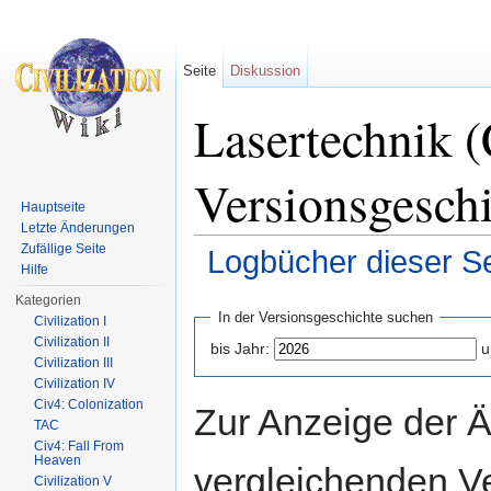
Seite
Diskussion
Lasertechnik (
Versionsgesch
Hauptseite
Letzte Änderungen
Zufällige Seite
Logbücher dieser Se
Hilfe
Wechseln zu:
Navigation
,
Suche
Kategorien
In der Versionsgeschichte suchen
Civilization I
Civilization II
bis Jahr:
u
Civilization III
Civilization IV
Civ4: Colonization
Zur Anzeige der 
TAC
Civ4: Fall From
Heaven
vergleichenden V
Civilization V