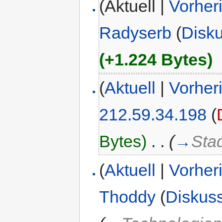
(Aktuell |
Vorher
Radyserb
(
Disk
(+1.224 Bytes)
(
Aktuell
|
Vorher
212.59.34.198
(
Bytes)
‎
. .
(
→
Sta
(
Aktuell
|
Vorher
Thoddy
(
Diskus