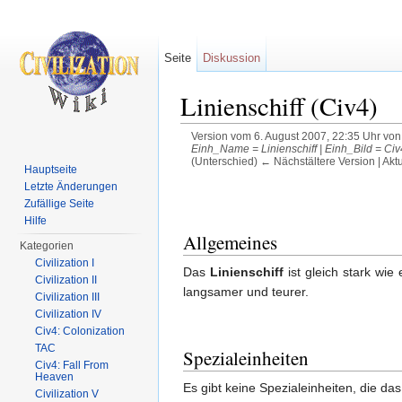
Seite
Diskussion
Linienschiff (Civ4)
Version vom 6. August 2007, 22:35 Uhr vo
Einh_Name = Linienschiff | Einh_Bild = Civ4
(Unterschied) ← Nächstältere Version | Akt
Hauptseite
Wechseln zu:
Navigation
,
Suche
Letzte Änderungen
Zufällige Seite
Hilfe
Allgemeines
Kategorien
Civilization I
Das
Linienschiff
ist gleich stark wie
Civilization II
langsamer und teurer.
Civilization III
Civilization IV
Civ4: Colonization
TAC
Spezialeinheiten
Civ4: Fall From
Heaven
Es gibt keine Spezialeinheiten, die da
Civilization V