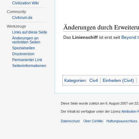
Civilization Wiki
Community
Civforum.de
Änderungen durch Erweiter
Werkzeuge
Links auf diese Seite
Das
Linienschiff
ist erst seit
Beyond 
Änderungen an
verlinkten Seiten
Spezialseiten
Druckversion
Permanenter Link
Seiten­informationen
Kategorien
:
Civ4
Einheiten (Civ4)
Diese Seite wurde zuletzt am 6. August 2007 um 22
Der Inhalt ist verfügbar unter der Lizenz
Attribution
Datenschutz
Über CivWiki
Haftungsausschluss