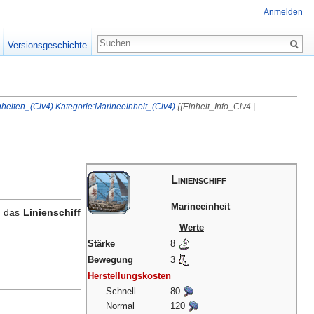
Anmelden
Versionsgeschichte
nheiten_(Civ4)
Kategorie:Marineeinheit_(Civ4)
{{Einheit_Info_Civ4 |
Linienschiff
Marineeinheit
t das
Linienschiff
Werte
Stärke
8
Bewegung
3
Herstellungskosten
Schnell
80
Normal
120