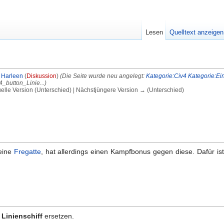
Lesen
Quelltext anzeigen
n
Harleen
(
Diskussion
)
(Die Seite wurde neu angelegt:
Kategorie:Civ4
Kategorie:Ei
_button_Linie...)
uelle Version (Unterschied) | Nächstjüngere Version → (Unterschied)
 eine
Fregatte
, hat allerdings einen Kampfbonus gegen diese. Dafür is
s
Linienschiff
ersetzen.