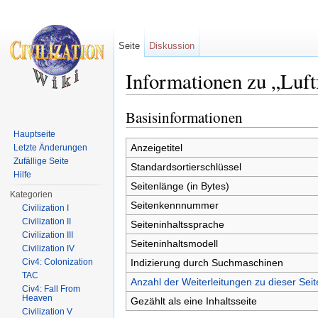
Seite
Diskussion
Informationen zu „Luft
Wechseln zu:
Navigation
,
Suche
Basisinformationen
Hauptseite
Anzeigetitel
Letzte Änderungen
Zufällige Seite
Standardsortierschlüssel
Hilfe
Seitenlänge (in Bytes)
Kategorien
Seitenkennnummer
Civilization I
Civilization II
Seiteninhaltssprache
Civilization III
Seiteninhaltsmodell
Civilization IV
Indizierung durch Suchmaschinen
Civ4: Colonization
TAC
Anzahl der Weiterleitungen zu dieser Seit
Civ4: Fall From
Heaven
Gezählt als eine Inhaltsseite
Civilization V