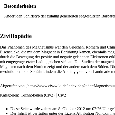
Besonderheiten
Ändert den Schiffstyp der zufällig generierten
seegestützten Barbare
Ziviliopädie
Das Phänomen des Magnetismus war den Griechen, Römern und Chinesen 
Eisenstücke, die mit dem Magnetit in Berührung kamen, ebenfalls ma
durch die Bewegung der positiv und negativ geladenen Elektronen erklär
mit entgegengesetzter Ladung ziehen sich an. Die Studien der magnetis
Magneten nach dem Norden zeigt und der andere nach dem Süden. Die
revolutionierte die Seefahrt, indem die Abhängigkeit von Landmarken 
Abgerufen von „
https://www.civ-wiki.de/index.php?title=Magnetism
Kategorien
:
Technologien (Civ2)
Civ2
Diese Seite wurde zuletzt am 8. Oktober 2012 um 02:26 Uhr geä
Der Inhalt ist verfügbar unter der Lizenz
Attribution-NonCommer