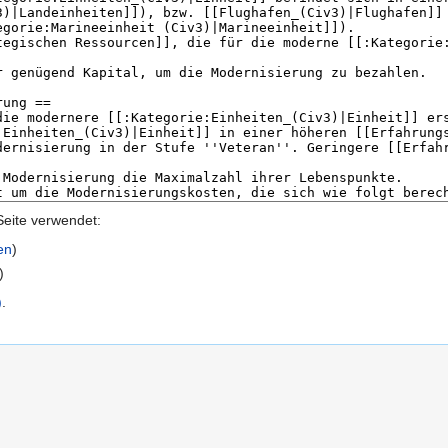
Seite verwendet:
en
)
)
)
.