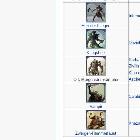
Infern
Herr der Fliegen
Doviel
Kriegsherr
Barba
Zivili
Klan d
Asch
Ork-Morgensternkämpfer
Calab
Vampir
Khaz
Zwergen-Hammerfaust