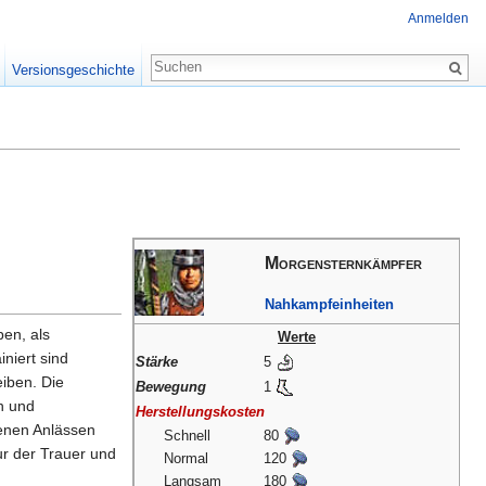
Anmelden
Versionsgeschichte
Morgensternkämpfer
Nahkampfeinheiten
ben, als
Werte
niert sind
Stärke
5
iben. Die
Bewegung
1
n und
Herstellungskosten
tenen Anlässen
Schnell
80
r der Trauer und
Normal
120
Langsam
180