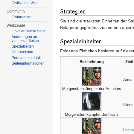
Civilization Wiki
Strategien
Community
Civforum.de
Sie sind die stärksten Einheiten der S
Werkzeuge
Belagerungsgeräten zusammen agiere
Links auf diese Seite
Änderungen an
Spezialeinheiten
verlinkten Seiten
Spezialseiten
Folgende Einheiten basieren auf dieser
Druckversion
Permanenter Link
Bezeichnung
Zivil
Seiten­informationen
Amuri
Morgensternkämpfer der Amurites
Illians
Morgensternkämpfer der Illians
Lanun