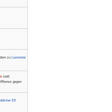
udem zu
Luonnotar
de
statt
riffbonus gegen
rblicher Elf