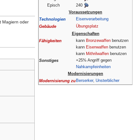
Episch
240
Voraussetzungen
Eisenverarbeitung
Technologien
it Magiern oder
Übungsplatz
Gebäude
Eigenschaften
kann
Bronzewaffen
benutzen
Fähigkeiten
kann
Eisenwaffen
benutzen
kann
Mithrilwaffen
benutzen
+25% Angriff gegen
Sonstiges
Nahkampfeinheiten
Modernisierungen
Berserker
,
Unsterblicher
Modernisierung zu