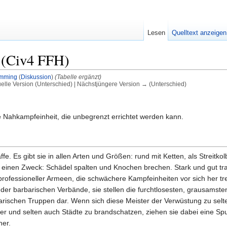
Lesen
Quelltext anzeigen
 (Civ4 FFH)
mming
(
Diskussion
)
(Tabelle ergänzt)
uelle Version (Unterschied) | Nächstjüngere Version → (Unterschied)
e Nahkampfeinheit, die unbegrenzt errichtet werden kann.
. Es gibt sie in allen Arten und Größen: rund mit Ketten, als Streitkol
 einen Zweck: Schädel spalten und Knochen brechen. Stark und gut trai
ofessioneller Armeen, die schwächere Kampfeinheiten vor sich her tre
er barbarischen Verbände, sie stellen die furchtlosesten, grausamste
arischen Truppen dar. Wenn sich diese Meister der Verwüstung zu sel
 und selten auch Städte zu brandschatzen, ziehen sie dabei eine Spu
her.