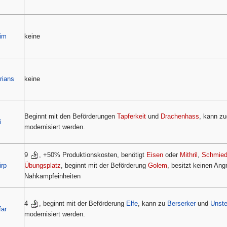
im
keine
rians
keine
Beginnt mit den Beförderungen
Tapferkeit
und
Drachenhass
, kann z
i
modernisiert werden.
9
, +50% Produktionskosten, benötigt
Eisen
oder
Mithril
,
Schmie
irp
Übungsplatz
, beginnt mit der Beförderung
Golem
, besitzt keinen Ang
Nahkampfeinheiten
4
, beginnt mit der Beförderung
Elfe
, kann zu
Berserker
und
Unste
far
modernisiert werden.