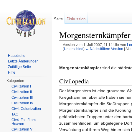
Seite
Diskussion
Morgensternkämpfer
Version vom 1. Juli 2007, 11:14 Uhr von
Le
(
Unterschied
)
← Nächstältere Version
| Akt
Wechseln zu:
Navigation
,
Suche
Hauptseite
Letzte Änderungen
Zufällige Seite
Morgensternkämpfer
sind die stärkst
Hilfe
Civilopedia
Kategorien
Civilization I
Der Morgenstern ist eine grausame Waffe
Civilization II
Kriegshammer, aber alle haben sie nur
Civilization III
Civilization IV
Morgensternkämpfer die Stoßtruppen pr
Civ4: Colonization
Morgensternkämpfer sind die Krönung d
TAC
gefährlichsten Truppen unter den barb
Civ4: Fall From
zusammenfinden, um abgelegene Dörfer
Heaven
Verwüstung auf ihrem Weg hinter sich 
Civilization V