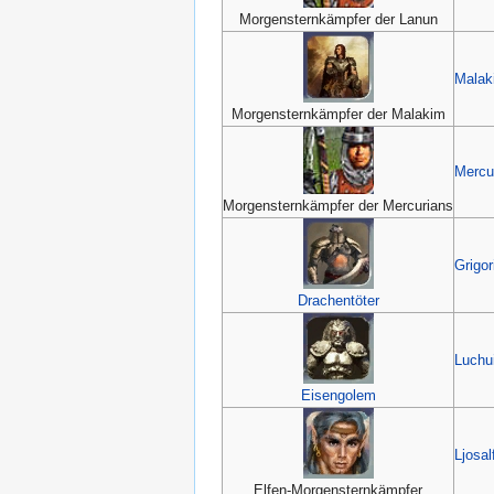
Morgensternkämpfer der Lanun
Malak
Morgensternkämpfer der Malakim
Mercu
Morgensternkämpfer der Mercurians
Grigor
Drachentöter
Luchu
Eisengolem
Ljosal
Elfen-Morgensternkämpfer