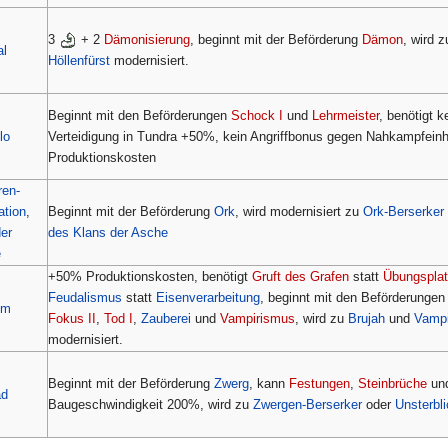
3
+ 2
Dämonisierung
, beginnt mit der Beförderung
Dämon
, wird 
al
Höllenfürst
modernisiert.
Beginnt mit den Beförderungen
Schock I
und
Lehrmeister
, benötigt 
lo
Verteidigung in Tundra +50%, kein Angriffbonus gegen Nahkampfein
Produktionskosten
ren-
sation
,
Beginnt mit der Beförderung
Ork
, wird modernisiert zu
Ork-Berserker
er
des Klans der Asche
e
+50% Produktionskosten, benötigt
Gruft des Grafen
statt
Übungspla
Feudalismus
statt
Eisenverarbeitung
, beginnt mit den Beförderunge
im
Fokus II
,
Tod I
,
Zauberei
und
Vampirismus
, wird zu
Brujah
und
Vampi
modernisiert.
Beginnt mit der Beförderung
Zwerg
, kann
Festungen
,
Steinbrüche
un
ad
Baugeschwindigkeit 200%, wird zu
Zwergen-Berserker
oder
Unsterbli