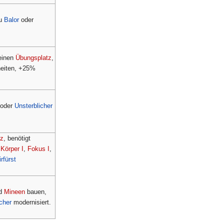
zu
Balor
oder
keinen
Übungsplatz
,
heiten, +25%
oder
Unsterblicher
tz
, benötigt
n
Körper I
,
Fokus I
,
rfürst
d
Mineen
bauen,
cher
modernisiert.