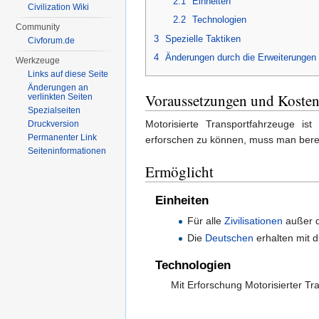
2.1
Einheiten
Civilization Wiki
2.2
Technologien
Community
3
Spezielle Taktiken
Civforum.de
4
Änderungen durch die Erweiterungen
Werkzeuge
Links auf diese Seite
Änderungen an
Voraussetzungen und Koste
verlinkten Seiten
Spezialseiten
Motorisierte Transportfahrzeuge ist 
Druckversion
Permanenter Link
erforschen zu können, muss man bere
Seiten­informationen
Ermöglicht
Einheiten
Für alle
Zivilisationen
außer 
Die
Deutschen
erhalten mit 
Technologien
Mit Erforschung Motorisierter T