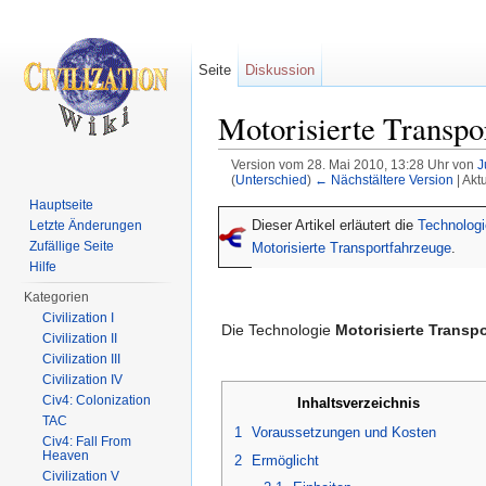
Seite
Diskussion
Motorisierte Transpo
Version vom 28. Mai 2010, 13:28 Uhr von
J
(
Unterschied
)
← Nächstältere Version
| Akt
Wechseln zu:
Navigation
,
Suche
Hauptseite
Dieser Artikel erläutert die
Technologi
Letzte Änderungen
Zufällige Seite
Motorisierte Transportfahrzeuge
.
Hilfe
Kategorien
Civilization I
Die Technologie
Motorisierte Transp
Civilization II
Civilization III
Civilization IV
Civ4: Colonization
Inhaltsverzeichnis
TAC
1
Voraussetzungen und Kosten
Civ4: Fall From
Heaven
2
Ermöglicht
Civilization V