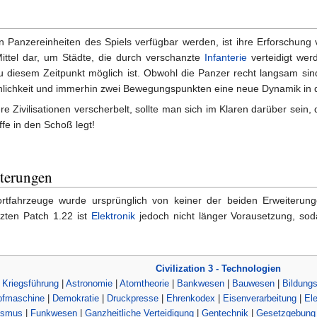
n Panzereinheiten des Spiels verfügbar werden, ist ihre Erforschung
Mittel dar, um Städte, die durch verschanzte
Infanterie
verteidigt wer
u diesem Zeitpunkt möglich ist. Obwohl die Panzer recht langsam sin
lichkeit und immerhin zwei Bewegungspunkten eine neue Dynamik in d
 Zivilisationen verscherbelt, sollte man sich im Klaren darüber sein
fe in den Schoß legt!
terungen
ortfahrzeuge wurde ursprünglich von keiner der beiden Erweiterun
zten Patch 1.22 ist
Elektronik
jedoch nicht länger Vorausetzung, sod
Civilization 3 - Technologien
 Kriegsführung
|
Astronomie
|
Atomtheorie
|
Bankwesen
|
Bauwesen
|
Bildung
fmaschine
|
Demokratie
|
Druckpresse
|
Ehrenkodex
|
Eisenverarbeitung
|
Ele
ismus
|
Funkwesen
|
Ganzheitliche Verteidigung
|
Gentechnik
|
Gesetzgebung