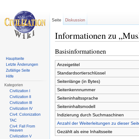
Seite
Diskussion
Informationen zu „Musk
Wechseln zu:
Navigation
,
Suche
Basisinformationen
Hauptseite
Anzeigetitel
Letzte Änderungen
Zufällige Seite
Standardsortierschlüssel
Hilfe
Seitenlänge (in Bytes)
Kategorien
Seitenkennnummer
Civilization I
Civilization II
Seiteninhaltssprache
Civilization III
Seiteninhaltsmodell
Civilization IV
Indizierung durch Suchmaschinen
Civ4: Colonization
TAC
Anzahl der Weiterleitungen zu dieser Seit
Civ4: Fall From
Heaven
Gezählt als eine Inhaltsseite
Civilization V