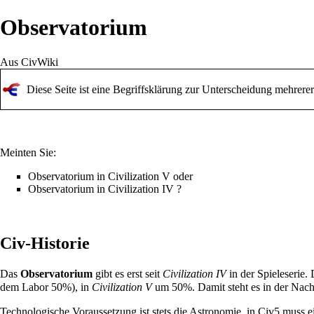
Observatorium
Aus CivWiki
Diese Seite ist eine Begriffsklärung zur Unterscheidung mehrere
Meinten Sie:
Observatorium in Civilization V
oder
Observatorium in Civilization IV
?
Civ-Historie
Das
Observatorium
gibt es erst seit
Civilization IV
in der Spieleserie.
dem
Labor
50%), in
Civilization V
um 50%. Damit steht es in der Nac
Technologische Voraussetzung ist stets die
Astronomie
, in Civ5 muss e