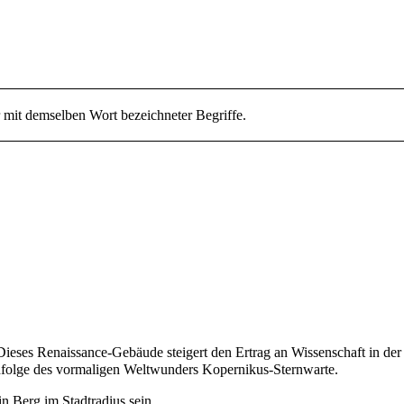
r mit demselben Wort bezeichneter Begriffe.
 Dieses
Renaissance
-Gebäude steigert den Ertrag an Wissenschaft in der
hfolge des vormaligen Weltwunders
Kopernikus-Sternwarte
.
in Berg im Stadtradius sein.