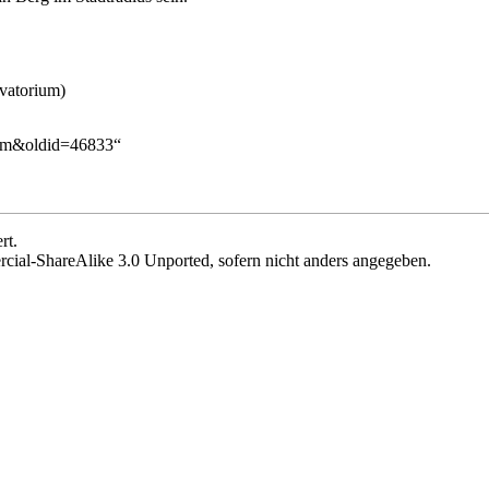
rium&oldid=46833
“
rt.
cial-ShareAlike 3.0 Unported
, sofern nicht anders angegeben.