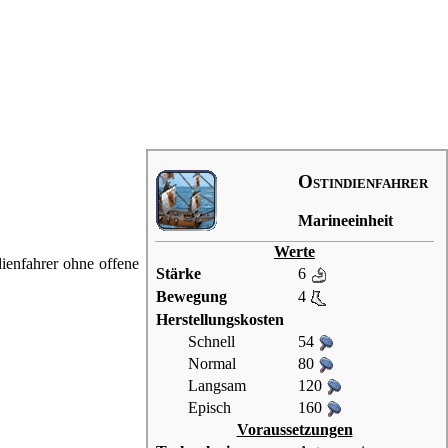
Ostindienfahrer
Marineeinheit
Werte
dienfahrer ohne offene
Stärke
6
Bewegung
4
Herstellungskosten
Schnell
54
Normal
80
Langsam
120
Episch
160
Voraussetzungen