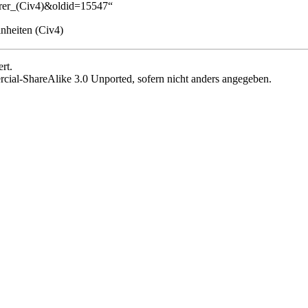
ahrer_(Civ4)&oldid=15547
“
inheiten (Civ4)
rt.
cial-ShareAlike 3.0 Unported
, sofern nicht anders angegeben.