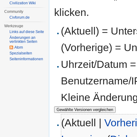
Civilization Wiki
klicken.
Community
Civforum.de
Werkzeuge
(Aktuell) = Unte
Links auf diese Seite
Änderungen an
verlinkten Seiten
(Vorherige) = Un
Atom
Spezialseiten
Seiten­informationen
Uhrzeit/Datum = 
Benutzername/IP
Kleine Änderun
(Aktuell |
Vorher