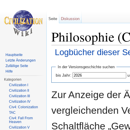
Seite
Diskussion
Philosophie (C
Logbücher dieser Se
Hauptseite
Wechseln zu:
Navigation
,
Suche
Letzte Änderungen
Zufällige Seite
In der Versionsgeschichte suchen
Hilfe
bis Jahr:
u
Kategorien
Civilization I
Civilization II
Zur Anzeige der 
Civilization III
Civilization IV
vergleichenden V
Civ4: Colonization
TAC
Civ4: Fall From
Heaven
Schaltfläche „Gew
Civilization V