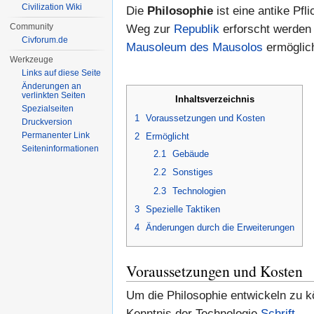
Civilization Wiki
Die
Philosophie
ist eine antike Pfl
Community
Weg zur
Republik
erforscht werde
Civforum.de
Mausoleum des Mausolos
ermöglich
Werkzeuge
Links auf diese Seite
Änderungen an
verlinkten Seiten
Inhaltsverzeichnis
Spezialseiten
1
Voraussetzungen und Kosten
Druckversion
Permanenter Link
2
Ermöglicht
Seiten­informationen
2.1
Gebäude
2.2
Sonstiges
2.3
Technologien
3
Spezielle Taktiken
4
Änderungen durch die Erweiterungen
Voraussetzungen und Kosten
Um die Philosophie entwickeln zu k
Kenntnis der Technologie
Schrift
.