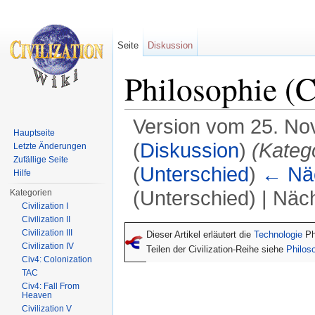
Seite
Diskussion
Philosophie (C
Version vom 25. No
Hauptseite
(
Diskussion
)
(Kateg
Letzte Änderungen
Zufällige Seite
(
Unterschied
)
← Näc
Hilfe
(Unterschied) | Näc
Kategorien
Civilization I
Wechseln zu:
Navigation
,
Suche
Civilization II
Civilization III
Dieser Artikel erläutert die
Technologie
Ph
Civilization IV
Teilen der Civilization-Reihe siehe
Philos
Civ4: Colonization
TAC
Civ4: Fall From
Heaven
Civilization V