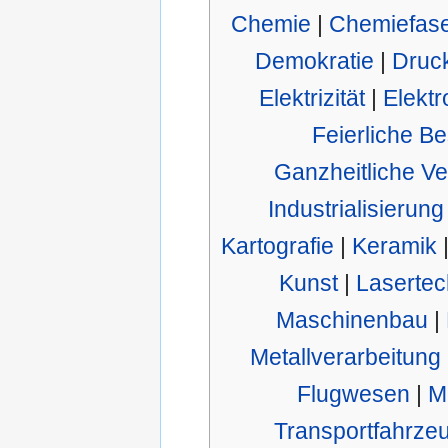
Chemie
|
Chemiefas
Demokratie
|
Druc
Elektrizität
|
Elektr
Feierliche Be
Ganzheitliche Ve
Industrialisierung
Kartografie
|
Keramik
Kunst
|
Lasertec
Maschinenbau
|
Metallverarbeitung
Flugwesen
|
M
Transportfahrze