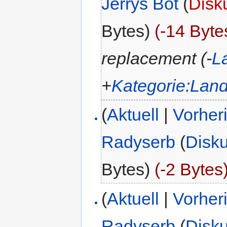
Jerrys Bot
(
Disk
Bytes)
(-14 Byte
replacement (-
L
+
Kategorie:Land
(
Aktuell
|
Vorher
Radyserb
(
Disk
Bytes)
(-2 Bytes
(
Aktuell
|
Vorher
Radyserb
(
Disk