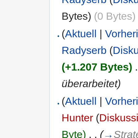
Bytes)
(0 Bytes)
(
Aktuell
|
Vorher
Radyserb
(
Disk
(+1.207 Bytes)
‎
.
überarbeitet)
(
Aktuell
|
Vorher
Hunter
(
Diskuss
Byte)
‎
. .
(
→
Strat