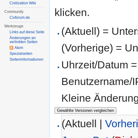
Civilization Wiki
klicken.
Community
Civforum.de
Werkzeuge
(Aktuell) = Unte
Links auf diese Seite
Änderungen an
verlinkten Seiten
(Vorherige) = Un
Atom
Spezialseiten
Seiten­informationen
Uhrzeit/Datum = 
Benutzername/IP
Kleine Änderun
(Aktuell |
Vorher