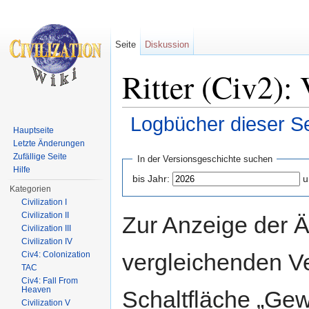
Seite
Diskussion
Ritter (Civ2):
Logbücher dieser Se
Hauptseite
Wechseln zu:
Navigation
,
Suche
Letzte Änderungen
Zufällige Seite
In der Versionsgeschichte suchen
Hilfe
bis Jahr:
u
Kategorien
Civilization I
Civilization II
Zur Anzeige der 
Civilization III
Civilization IV
vergleichenden V
Civ4: Colonization
TAC
Civ4: Fall From
Heaven
Schaltfläche „Gew
Civilization V