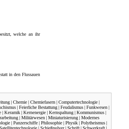
esitzt, welche an ihr
tatt in den Flussauen
itung
|
Chemie
|
Chemiefasern
|
Computertechnologie
|
schismus
|
Feierliche Bestattung
|
Feudalismus
|
Funkwesen
|
e
|
Keramik
|
Kernenergie
|
Kernspaltung
|
Kommunismus
|
rarbeitung
|
Militärwesen
|
Miniaturisierung
|
Modernes
logie
|
Panzerschiffe
|
Philosophie
|
Physik
|
Polytheismus
|
Satellitentechnologie
|
Schießpulver
|
Schrift
|
Schwerkraft
|