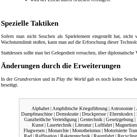
Spezielle Taktiken
Sofern man nicht Seuchen als Spielelement eingestellt hat, nicht 
Wachstumslimit stoßen, kann man auf die Erforschung dieser Technologi
Stattdessen sollte man bei Gelegenheit versuchen, über
diplomatische
Änderungen durch die Erweiterungen
In der
Grundversion
und in
Play the World
gab es noch keine Seuche
beseitigt.
Alphabet
|
Amphibische Kriegsführung
|
Astronomie
|
Dampfmaschine
|
Demokratie
|
Druckpresse
|
Ehrenkodex
|
Ganzheitliche Verteidigung
|
Gentechnik
|
Gesetzgebung
|
Kunst
|
Lasertechnik
|
Literatur
|
Luftfahrt
|
Magnetism
Flugwesen
|
Monarchie
|
Monotheismus
|
Motorisierte Tra
Rad
|
Raffination
|
Raketentechnik
|
Raumfahrt
|
Recycling