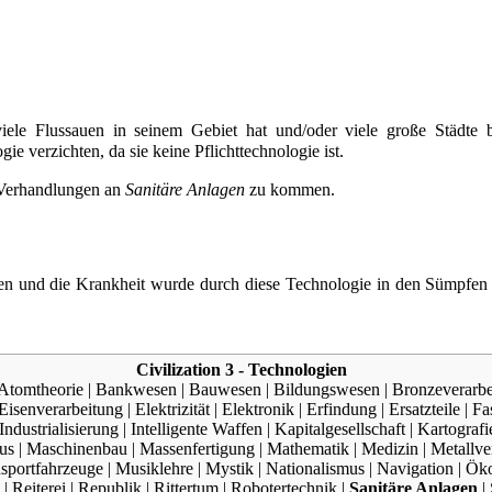
viele Flussauen in seinem Gebiet hat und/oder viele große Städte b
e verzichten, da sie keine Pflichttechnologie ist.
 Verhandlungen
an
Sanitäre Anlagen
zu kommen.
n und die Krankheit wurde durch diese Technologie in den Sümpfen s
Civilization 3 - Technologien
Atomtheorie
|
Bankwesen
|
Bauwesen
|
Bildungswesen
|
Bronzeverarbe
Eisenverarbeitung
|
Elektrizität
|
Elektronik
|
Erfindung
|
Ersatzteile
|
Fa
Industrialisierung
|
Intelligente Waffen
|
Kapitalgesellschaft
|
Kartografi
us
|
Maschinenbau
|
Massenfertigung
|
Mathematik
|
Medizin
|
Metallve
nsportfahrzeuge
|
Musiklehre
|
Mystik
|
Nationalismus
|
Navigation
|
Öko
|
Reiterei
|
Republik
|
Rittertum
|
Robotertechnik
|
Sanitäre Anlagen
|