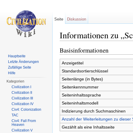
Seite
Diskussion
Informationen zu „Sc
Wechseln zu:
Navigation
,
Suche
Basisinformationen
Hauptseite
Letzte Änderungen
Anzeigetitel
Zufällige Seite
Standardsortierschlüssel
Hilfe
Seitenlänge (in Bytes)
Kategorien
Seitenkennnummer
Civilization I
Civilization II
Seiteninhaltssprache
Civilization III
Seiteninhaltsmodell
Civilization IV
Civ4: Colonization
Indizierung durch Suchmaschinen
TAC
Anzahl der Weiterleitungen zu dieser 
Civ4: Fall From
Heaven
Gezählt als eine Inhaltsseite
Civilization V