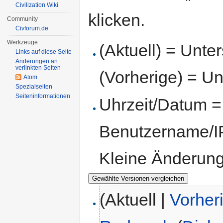
Civilization Wiki
klicken.
Community
Civforum.de
Werkzeuge
(Aktuell) = Unte
Links auf diese Seite
Änderungen an
verlinkten Seiten
(Vorherige) = Un
Atom
Spezialseiten
Seiten­informationen
Uhrzeit/Datum = 
Benutzername/IP
Kleine Änderun
(Aktuell |
Vorher