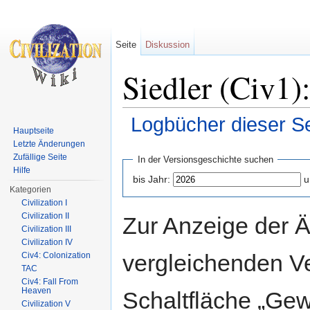
Seite
Diskussion
Siedler (Civ1)
Logbücher dieser Se
Hauptseite
Wechseln zu:
Navigation
,
Suche
Letzte Änderungen
Zufällige Seite
In der Versionsgeschichte suchen
Hilfe
bis Jahr:
u
Kategorien
Civilization I
Civilization II
Zur Anzeige der 
Civilization III
Civilization IV
vergleichenden V
Civ4: Colonization
TAC
Civ4: Fall From
Heaven
Schaltfläche „Gew
Civilization V