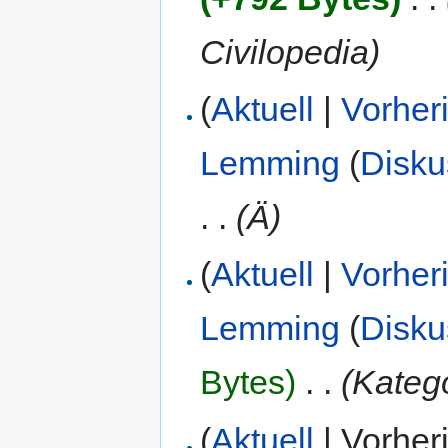
Civilopedia)
(
Aktuell
|
Vorher
Lemming
(
Disku
. .
(Ä)
(
Aktuell
|
Vorher
Lemming
(
Disku
Bytes)
‎
. .
(Kateg
(
Aktuell
| Vorher