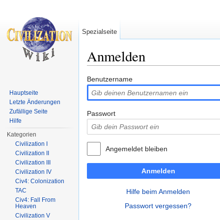
Spezialseite
Anmelden
Wechseln zu:
Navigation
,
Suche
Benutzername
Hauptseite
Letzte Änderungen
Zufällige Seite
Passwort
Hilfe
Kategorien
Civilization I
Angemeldet bleiben
Civilization II
Civilization III
Anmelden
Civilization IV
Civ4: Colonization
TAC
Hilfe beim Anmelden
Civ4: Fall From
Passwort vergessen?
Heaven
Civilization V