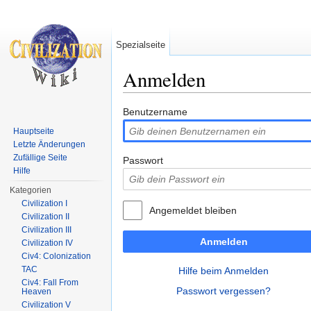
Spezialseite
Anmelden
Wechseln zu:
Navigation
,
Suche
Benutzername
Hauptseite
Letzte Änderungen
Zufällige Seite
Passwort
Hilfe
Kategorien
Civilization I
Angemeldet bleiben
Civilization II
Civilization III
Anmelden
Civilization IV
Civ4: Colonization
TAC
Hilfe beim Anmelden
Civ4: Fall From
Passwort vergessen?
Heaven
Civilization V