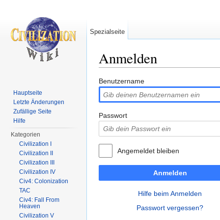
Spezialseite
Anmelden
Wechseln zu:
Navigation
,
Suche
Benutzername
Hauptseite
Letzte Änderungen
Zufällige Seite
Passwort
Hilfe
Kategorien
Civilization I
Angemeldet bleiben
Civilization II
Civilization III
Civilization IV
Anmelden
Civ4: Colonization
TAC
Hilfe beim Anmelden
Civ4: Fall From
Heaven
Passwort vergessen?
Civilization V