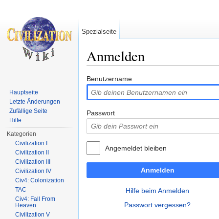
Spezialseite
Anmelden
Wechseln zu:
Navigation
,
Suche
Benutzername
Hauptseite
Letzte Änderungen
Zufällige Seite
Passwort
Hilfe
Kategorien
Civilization I
Angemeldet bleiben
Civilization II
Civilization III
Anmelden
Civilization IV
Civ4: Colonization
TAC
Hilfe beim Anmelden
Civ4: Fall From
Passwort vergessen?
Heaven
Civilization V