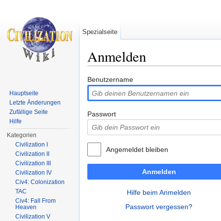
Spezialseite
Anmelden
Wechseln zu:
Navigation
,
Suche
Benutzername
Hauptseite
Letzte Änderungen
Zufällige Seite
Passwort
Hilfe
Kategorien
Civilization I
Angemeldet bleiben
Civilization II
Civilization III
Anmelden
Civilization IV
Civ4: Colonization
TAC
Hilfe beim Anmelden
Civ4: Fall From
Passwort vergessen?
Heaven
Civilization V