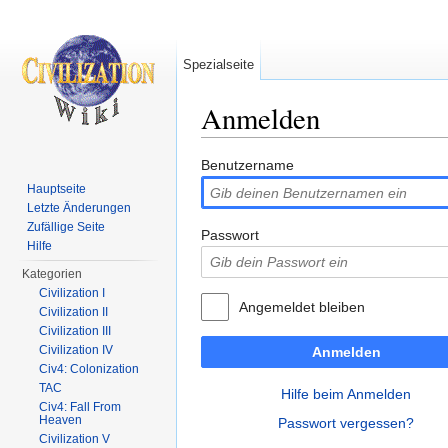
Spezialseite
Anmelden
Wechseln zu:
Navigation
,
Suche
Benutzername
Hauptseite
Letzte Änderungen
Zufällige Seite
Passwort
Hilfe
Kategorien
Civilization I
Angemeldet bleiben
Civilization II
Civilization III
Civilization IV
Anmelden
Civ4: Colonization
TAC
Hilfe beim Anmelden
Civ4: Fall From
Heaven
Passwort vergessen?
Civilization V