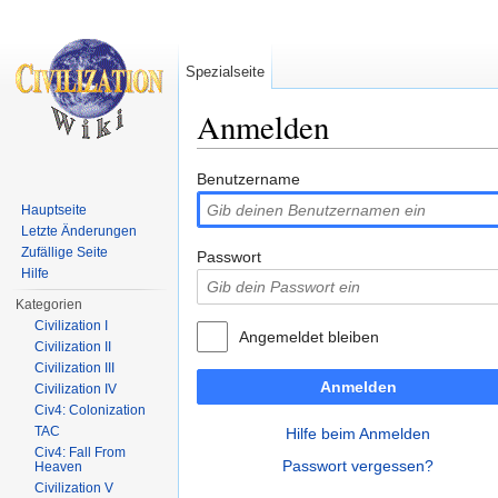
Spezialseite
Anmelden
Wechseln zu:
Navigation
,
Suche
Benutzername
Hauptseite
Letzte Änderungen
Zufällige Seite
Passwort
Hilfe
Kategorien
Civilization I
Angemeldet bleiben
Civilization II
Civilization III
Anmelden
Civilization IV
Civ4: Colonization
TAC
Hilfe beim Anmelden
Civ4: Fall From
Passwort vergessen?
Heaven
Civilization V