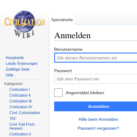
Spezialseite
Anmelden
Wechseln zu:
Navigation
,
Suche
Benutzername
Hauptseite
Letzte Änderungen
Zufällige Seite
Passwort
Hilfe
Kategorien
Civilization I
Angemeldet bleiben
Civilization II
Civilization III
Anmelden
Civilization IV
Civ4: Colonization
TAC
Hilfe beim Anmelden
Civ4: Fall From
Passwort vergessen?
Heaven
Civilization V