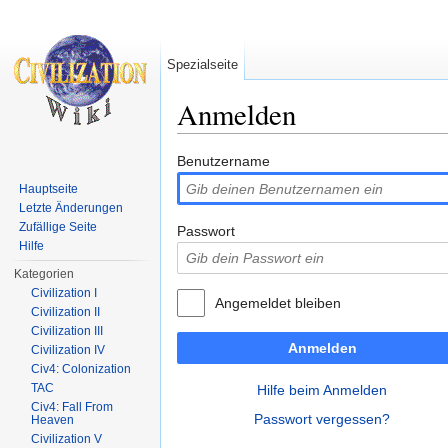
Spezialseite
Anmelden
Wechseln zu:
Navigation
,
Suche
Benutzername
Hauptseite
Letzte Änderungen
Zufällige Seite
Passwort
Hilfe
Kategorien
Civilization I
Angemeldet bleiben
Civilization II
Civilization III
Anmelden
Civilization IV
Civ4: Colonization
TAC
Hilfe beim Anmelden
Civ4: Fall From
Passwort vergessen?
Heaven
Civilization V