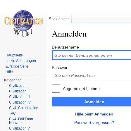
Spezialseite
Anmelden
Wechseln zu:
Navigation
,
Suche
Benutzername
Hauptseite
Letzte Änderungen
Zufällige Seite
Passwort
Hilfe
Kategorien
Civilization I
Angemeldet bleiben
Civilization II
Civilization III
Anmelden
Civilization IV
Civ4: Colonization
TAC
Hilfe beim Anmelden
Civ4: Fall From
Passwort vergessen?
Heaven
Civilization V