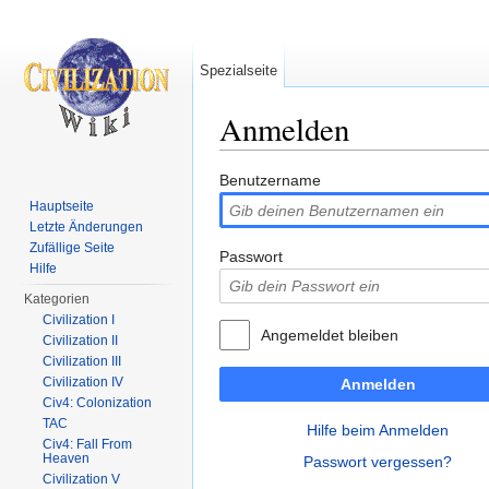
Spezialseite
Anmelden
Wechseln zu:
Navigation
,
Suche
Benutzername
Hauptseite
Letzte Änderungen
Zufällige Seite
Passwort
Hilfe
Kategorien
Civilization I
Angemeldet bleiben
Civilization II
Civilization III
Civilization IV
Anmelden
Civ4: Colonization
TAC
Hilfe beim Anmelden
Civ4: Fall From
Heaven
Passwort vergessen?
Civilization V