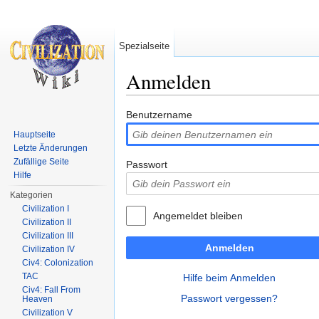
Spezialseite
Anmelden
Wechseln zu:
Navigation
,
Suche
Benutzername
Hauptseite
Letzte Änderungen
Zufällige Seite
Passwort
Hilfe
Kategorien
Civilization I
Angemeldet bleiben
Civilization II
Civilization III
Anmelden
Civilization IV
Civ4: Colonization
TAC
Hilfe beim Anmelden
Civ4: Fall From
Passwort vergessen?
Heaven
Civilization V