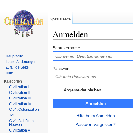
Spezialseite
Anmelden
Wechseln zu:
Navigation
,
Suche
Benutzername
Hauptseite
Letzte Änderungen
Zufällige Seite
Passwort
Hilfe
Kategorien
Civilization I
Angemeldet bleiben
Civilization II
Civilization III
Anmelden
Civilization IV
Civ4: Colonization
TAC
Hilfe beim Anmelden
Civ4: Fall From
Passwort vergessen?
Heaven
Civilization V