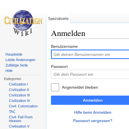
Spezialseite
Anmelden
Wechseln zu:
Navigation
,
Suche
Benutzername
Hauptseite
Letzte Änderungen
Zufällige Seite
Passwort
Hilfe
Kategorien
Civilization I
Angemeldet bleiben
Civilization II
Civilization III
Anmelden
Civilization IV
Civ4: Colonization
TAC
Hilfe beim Anmelden
Civ4: Fall From
Passwort vergessen?
Heaven
Civilization V