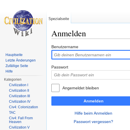
Spezialseite
Anmelden
Wechseln zu:
Navigation
,
Suche
Benutzername
Hauptseite
Letzte Änderungen
Zufällige Seite
Passwort
Hilfe
Kategorien
Civilization I
Angemeldet bleiben
Civilization II
Civilization III
Anmelden
Civilization IV
Civ4: Colonization
TAC
Hilfe beim Anmelden
Civ4: Fall From
Passwort vergessen?
Heaven
Civilization V