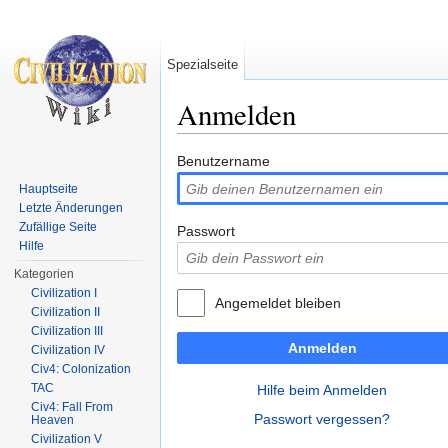
Spezialseite
Anmelden
Wechseln zu:
Navigation
,
Suche
Benutzername
Hauptseite
Letzte Änderungen
Zufällige Seite
Passwort
Hilfe
Kategorien
Civilization I
Angemeldet bleiben
Civilization II
Civilization III
Anmelden
Civilization IV
Civ4: Colonization
TAC
Hilfe beim Anmelden
Civ4: Fall From
Passwort vergessen?
Heaven
Civilization V