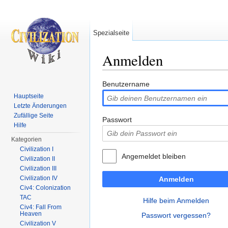
Spezialseite
Anmelden
Wechseln zu:
Navigation
,
Suche
Benutzername
Hauptseite
Letzte Änderungen
Zufällige Seite
Passwort
Hilfe
Kategorien
Civilization I
Angemeldet bleiben
Civilization II
Civilization III
Civilization IV
Anmelden
Civ4: Colonization
TAC
Hilfe beim Anmelden
Civ4: Fall From
Heaven
Passwort vergessen?
Civilization V