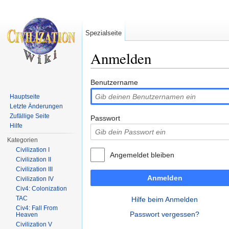
Spezialseite
Anmelden
Wechseln zu:
Navigation
,
Suche
Benutzername
Hauptseite
Letzte Änderungen
Zufällige Seite
Passwort
Hilfe
Kategorien
Civilization I
Angemeldet bleiben
Civilization II
Civilization III
Anmelden
Civilization IV
Civ4: Colonization
TAC
Hilfe beim Anmelden
Civ4: Fall From
Passwort vergessen?
Heaven
Civilization V