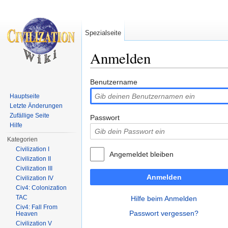
Spezialseite
Anmelden
Wechseln zu:
Navigation
,
Suche
Benutzername
Hauptseite
Letzte Änderungen
Zufällige Seite
Passwort
Hilfe
Kategorien
Civilization I
Angemeldet bleiben
Civilization II
Civilization III
Anmelden
Civilization IV
Civ4: Colonization
TAC
Hilfe beim Anmelden
Civ4: Fall From
Passwort vergessen?
Heaven
Civilization V