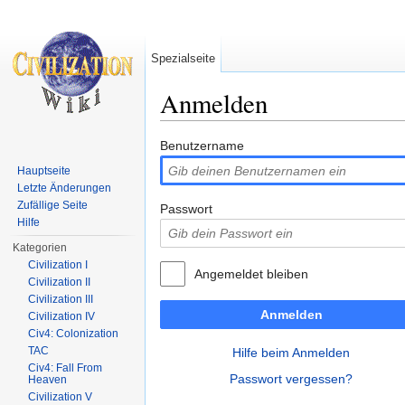
Spezialseite
Anmelden
Wechseln zu:
Navigation
,
Suche
Benutzername
Hauptseite
Letzte Änderungen
Zufällige Seite
Passwort
Hilfe
Kategorien
Civilization I
Angemeldet bleiben
Civilization II
Civilization III
Anmelden
Civilization IV
Civ4: Colonization
TAC
Hilfe beim Anmelden
Civ4: Fall From
Passwort vergessen?
Heaven
Civilization V