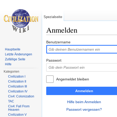
Spezialseite
Anmelden
Wechseln zu:
Navigation
,
Suche
Benutzername
Hauptseite
Letzte Änderungen
Zufällige Seite
Passwort
Hilfe
Kategorien
Civilization I
Angemeldet bleiben
Civilization II
Civilization III
Anmelden
Civilization IV
Civ4: Colonization
TAC
Hilfe beim Anmelden
Civ4: Fall From
Passwort vergessen?
Heaven
Civilization V