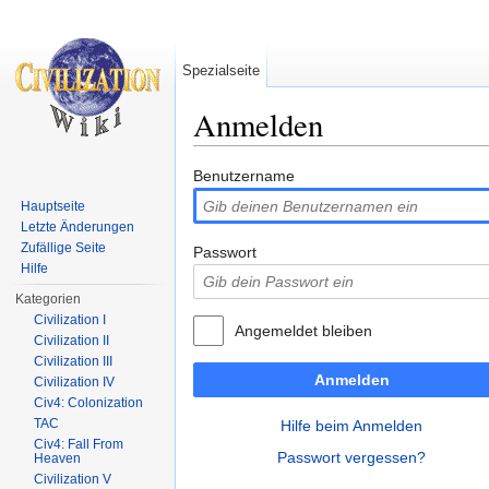
Spezialseite
Anmelden
Wechseln zu:
Navigation
,
Suche
Benutzername
Hauptseite
Letzte Änderungen
Zufällige Seite
Passwort
Hilfe
Kategorien
Civilization I
Angemeldet bleiben
Civilization II
Civilization III
Anmelden
Civilization IV
Civ4: Colonization
TAC
Hilfe beim Anmelden
Civ4: Fall From
Passwort vergessen?
Heaven
Civilization V