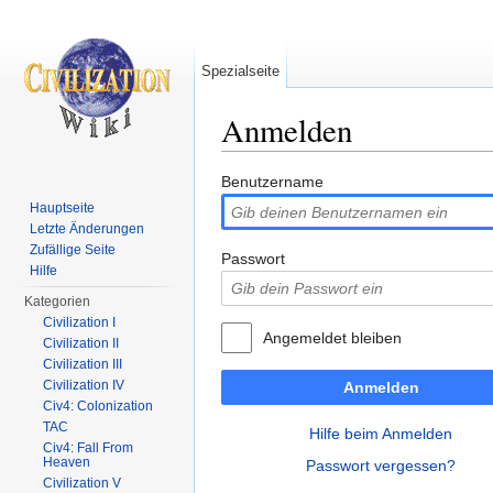
Spezialseite
Anmelden
Wechseln zu:
Navigation
,
Suche
Benutzername
Hauptseite
Letzte Änderungen
Zufällige Seite
Passwort
Hilfe
Kategorien
Civilization I
Angemeldet bleiben
Civilization II
Civilization III
Civilization IV
Anmelden
Civ4: Colonization
TAC
Hilfe beim Anmelden
Civ4: Fall From
Heaven
Passwort vergessen?
Civilization V