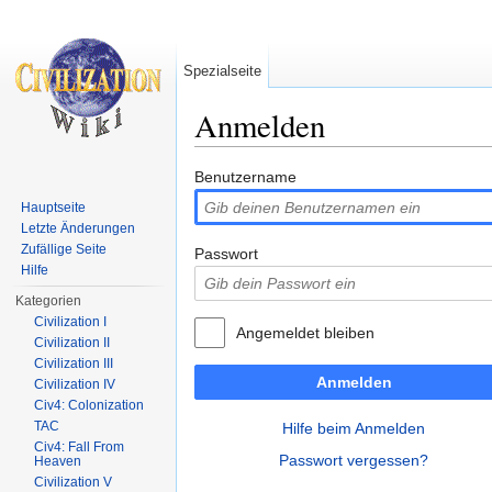
Spezialseite
Anmelden
Wechseln zu:
Navigation
,
Suche
Benutzername
Hauptseite
Letzte Änderungen
Zufällige Seite
Passwort
Hilfe
Kategorien
Civilization I
Angemeldet bleiben
Civilization II
Civilization III
Anmelden
Civilization IV
Civ4: Colonization
TAC
Hilfe beim Anmelden
Civ4: Fall From
Passwort vergessen?
Heaven
Civilization V