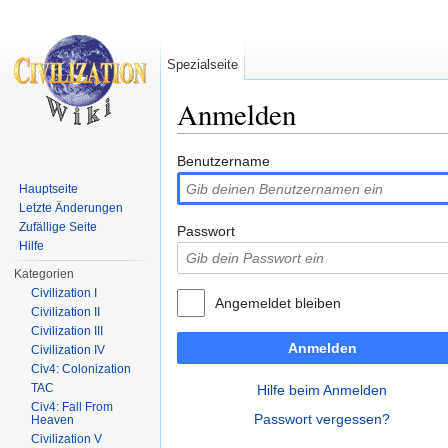
Spezialseite
Anmelden
Wechseln zu:
Navigation
,
Suche
Benutzername
Hauptseite
Letzte Änderungen
Zufällige Seite
Passwort
Hilfe
Kategorien
Civilization I
Angemeldet bleiben
Civilization II
Civilization III
Anmelden
Civilization IV
Civ4: Colonization
TAC
Hilfe beim Anmelden
Civ4: Fall From
Passwort vergessen?
Heaven
Civilization V